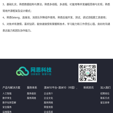
3、基础扎实、熟悉数据结构与算法，熟悉多线程、多进程、IO复用等并发编程思维与实现，熟悉
常用开源框架及设计模式；
4、熟悉Golang、连接池、消息队列等组件使用、熟悉后端开发、测试、调试流程跟工具使用；
5、对技术有激情，喜欢钻研，能快速接受和掌握新技术，学习能力和工作责任心强，良好的沟通
表达能力和团队协作能力。
产品与解决方案
服务体系
澳洲10平台-澳洲10（中国）,
新闻资讯
加入我们
人工智能
服务级别
企业简介
招聘岗位
数字孪生
服务网络
企业文化
联系方式
数字化转型解
服务网络
留言表单
安全服务
荣誉资质
运维服务
企业风采