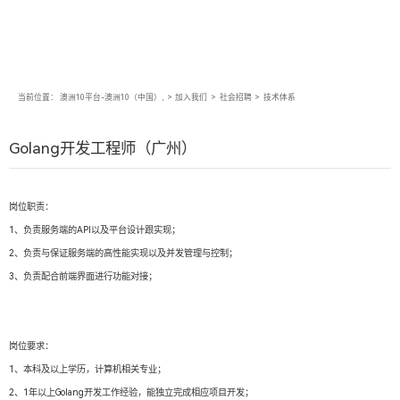
当前位置：
澳洲10平台-澳洲10（中国）,
>
加入我们
>
社会招聘
>
技术体系
Golang开发工程师（广州）
岗位职责：
1、负责服务端的API以及平台设计跟实现；
2、负责与保证服务端的高性能实现以及并发管理与控制；
3、负责配合前端界面进行功能对接；
岗位要求：
1、本科及以上学历，计算机相关专业；
2、1年以上Golang开发工作经验，能独立完成相应项目开发；