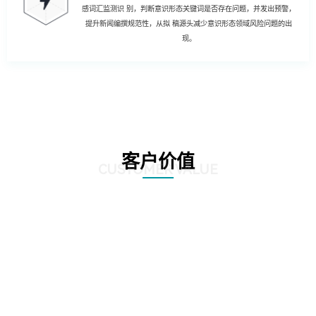
感词汇监测识 别，判断意识形态关键词是否存在问题，并发出预警，
提升新闻编撰规范性，从拟 稿源头减少意识形态领域风险问题的出
现。
客户价值
CUSTOMER VALUE
01
强化风险控制：AI智慧风控技术能够通过对新闻公文内容的深度分析和挖掘，
发现潜在的风险点，如敏感信息泄露、政策误读等。通过及时预警和提醒，帮
助客户规避潜在风险，确保新闻公文的准确性和合规性。