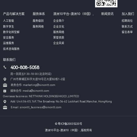
产品与解决方案
服务体系
澳洲10平台-澳洲10（中国）,
新闻资讯
加入我们
人工智能
服务级别
企业简介
招聘岗位
数字孪生
服务网络
企业文化
联系方式
数字化转型解
服务网络
留言表单
安全服务
荣誉资质
运维服务
企业风采
技术咨询服务
联系我们
400-808-5058
周一到周五9:30-18:00 (北京时间）
广州市黄埔区科学大道18号芯大厦B2栋1-2层
商务合作: marketing@sinontt.com
媒体合作: media@sinontt.com
Overseas business: NETTHINK HOLDINGS(HK)CO.,LIMITED
Add: Unit 04-05, 16F, The Broadway No.54-62 Lockhart Road,
Wanchai, HongKong
Email: sinontt_business@sinontt.com
© 粤ICP备20035220号
澳洲10平台-澳洲10（中国）, 版权所有