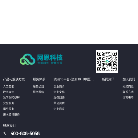
03
并从根本上解决问题，提升业务系统的可扩展性和效率。
04
客户可以更全面了解自身业务系统的优劣势和风险点，更好地制定合理的架构
设计和对策方案，在云原生程度上持续提升，提高业务系统的可靠性和稳定
性。
产品与解决方案
服务体系
澳洲10平台-澳洲10（中国）,
新闻资讯
加入我们
人工智能
服务级别
企业简介
招聘岗位
数字孪生
服务网络
企业文化
联系方式
数字化转型解
服务网络
留言表单
安全服务
荣誉资质
运维服务
企业风采
技术咨询服务
联系我们
400-808-5058