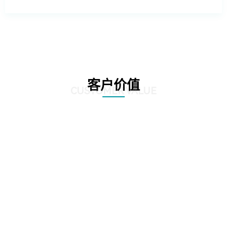
客户价值
CUSTOMER VALUE
01
客户可以更全面地进行业务创新和升级，利用云原生能力提升业务系统的智能
化、数据化和数字化，推动业务创新和升级，提高企业的竞争力和市场占有
率。
02
客户可更全面了解自身业务系统的运维成本和流量成本，从而制定合理的成本
管理策略和投入计划，降低云上运行成本，并实现成本的可持续管理。
客户可以更加精准地定位业务系统中的瓶颈问题，发现性能瓶颈和资源瓶颈，