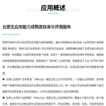
应用概述
APPLICATION OVERVIEW
云原生应用能力成熟度标准与评测服务
网思科技参与设计的云原生应用能力成熟度模型，通过中国通信标准化协会《云原生能力成熟度
模型 第4部分：电信行业IT业务系统》的立项成为行业标准。该模型横向涵盖了云原生能力的全生
命周期，纵向覆盖了云原生相关的各个领域，形成了一套完整的云原生化闭环评估体系。模型由
亲和度模型和成熟度模型构成，前者解决了“能不能”上云的问题，后者解决了上云“好不好”的问
题，并为模型建立起可量化评测和管理的指标体系和评测工具，实现云原生能力的可度量和可管
理。
◆ 应用上云前的“云亲和度”（Affinity）模型立足上云可行性评估，一方面从业务需求、技术架
构两个角度评估应用是否适合云原生改造和是否适合上云；另一方面从平台和组织流程两个能力
维度评估是否具备上云的实施能力，以作为该类应用能否上云的决策依据。
◆ 应用上云后的“云成熟度”（Maturity）模型立足上云后效能评估，覆盖七个能力子域、28个能
力项，能够全方位诊断云原生应用综合成熟度水平，并结合弹性、高可用、自愈、可观测性和自