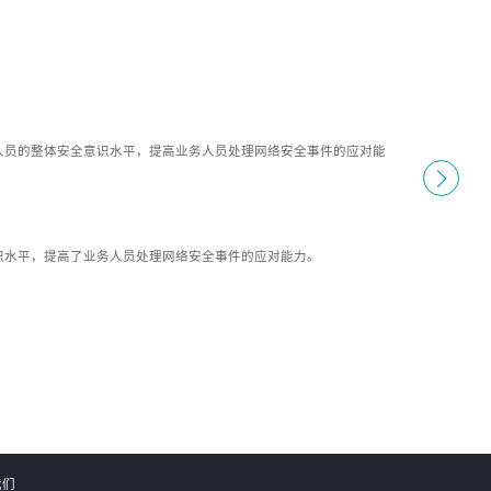
人员的整体安全意识水平，提高业务人员处理网络安全事件的应对能
识水平，提高了业务人员处理网络安全事件的应对能力。
我们