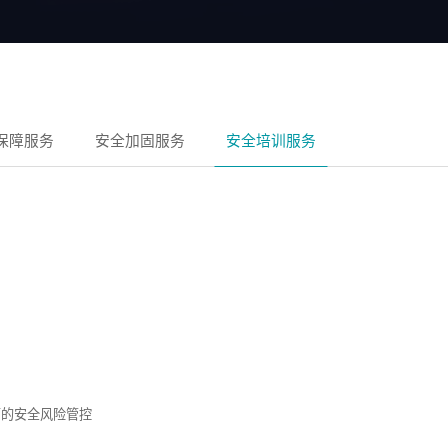
保障服务
安全加固服务
安全培训服务
面的安全风险管控