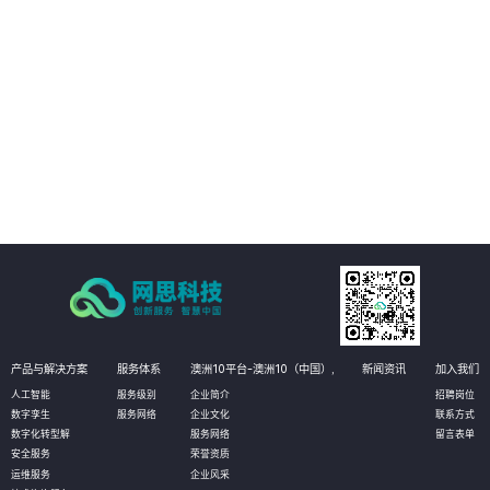
人工质检方式得以优化。通过自动化和智能化的质检流程，企业可以大幅减少
人力投入和时间成本，从而降低运营成本。同时，智能质检还能帮助企业更好
地管理客户资源和优化服务流程，进一步提高经济效益。
04
加强风险防控，提升安全管理水平：营业厅智能质检解决方案还能实现对服务
过程中的风险点进行实时监控和预警。通过智能分析客户与营业员的对话内
容，系统能够及时发现潜在的风险因素，如欺诈行为、客户投诉等，并提醒企
业进行及时处理。这有助于企业加强风险防控，提升安全管理水平，确保营业
厅的正常运营和客户的安全。
产品与解决方案
服务体系
澳洲10平台-澳洲10（中国）,
新闻资讯
加入我们
人工智能
服务级别
企业简介
招聘岗位
数字孪生
服务网络
企业文化
联系方式
数字化转型解
服务网络
留言表单
安全服务
荣誉资质
运维服务
企业风采