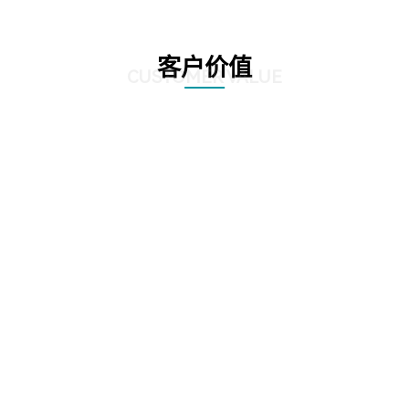
客户价值
CUSTOMER VALUE
01
提升质检效率，优化客户体验：方案利用先进的自动化和人工智能技术，实现
对营业厅服务质量的实时监控和精准分析。通过智能识别客户与营业员的对话
内容，快速发现潜在问题，大大提高了质检效率。这不仅有助于企业及时发现
并解决服务中的不足，还能确保客户享受到更加优质、高效的服务体验。
02
精准识别客户需求，提升客户满意度：方案具备强大的语音识别和自然语言处
理能力，能够深入挖掘客户与营业员对话中的关键信息。通过对这些信息的分
析，企业可以更准确地把握客户需求，为客户提供更加个性化的服务。同时，
这种精准识别也有助于企业及时发现并改进服务中的短板，进一步提升客户满
意度。
03
降低运营成本，提高经济效益：营业厅智能质检解决方案的引入，使得传统的