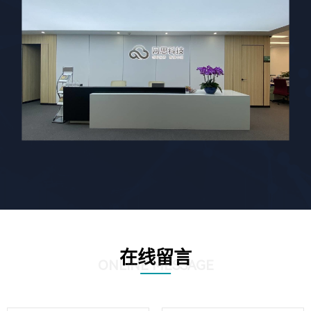
在线留言
ONLINE MESSAGE