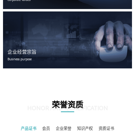
企业经营宗旨
Business purpose
荣誉资质
HONOR AND QUALIFICATION
产品证书
会员
企业荣誉
知识产权
资质证书