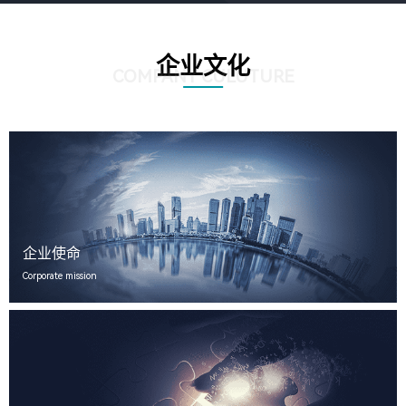
企业文化
COMPANY CULUTURE
企业使命
Corporate mission