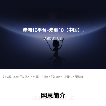
澳洲10平台-澳洲10（中国）,
ABOUT US
当前位置：
澳洲10平台-澳洲10（中国）,
>
澳洲10平台-澳洲10（中国）,
>
网思文化
网思简介
COMPANY PROFILE