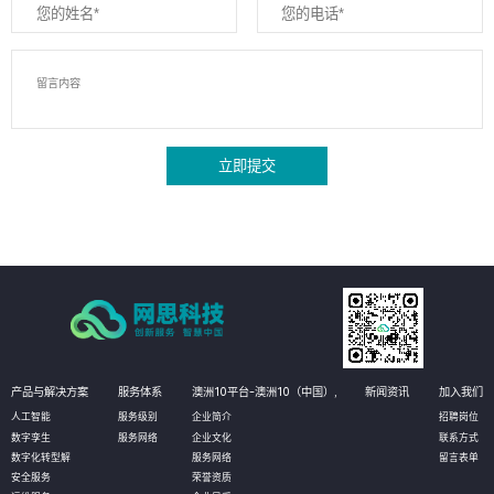
立即提交
产品与解决方案
服务体系
澳洲10平台-澳洲10（中国）,
新闻资讯
加入我们
人工智能
服务级别
企业简介
招聘岗位
数字孪生
服务网络
企业文化
联系方式
数字化转型解
服务网络
留言表单
安全服务
荣誉资质