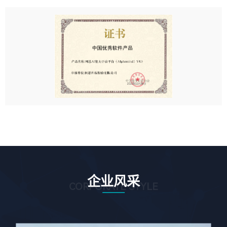
企业风采
CORPORATE STYLE