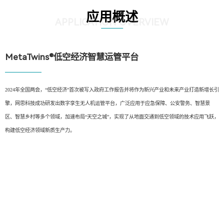
应用概述
APPLICATION OVERVIEW
MetaTwins®低空经济智慧运管平台
2024年全国两会，“低空经济”首次被写入政府工作报告并将作为新兴产业和未来产业打造新增长引
擎，网思科技成功研发出数字孪生无人机运管平台，广泛应用于应急保障、公安警务、智慧景
区、智慧乡村等多个领域，加速布局“天空之城”，实现了从地面交通到低空领域的技术应用飞跃，
构建低空经济领域新质生产力。