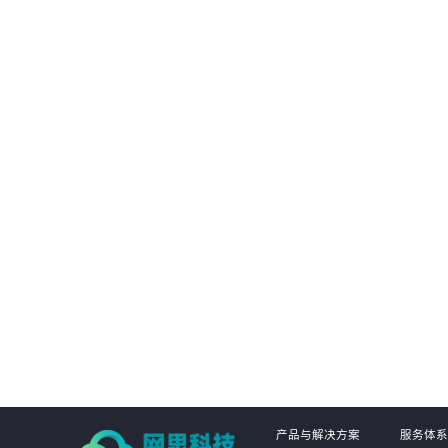
客户能
显著提高业务处理速度，通过精准的数据分析和
挖掘，发现潜在的风险点和异常交易，确保业务
提
的准确性和合规性。
01
产品与解决方案
服务体