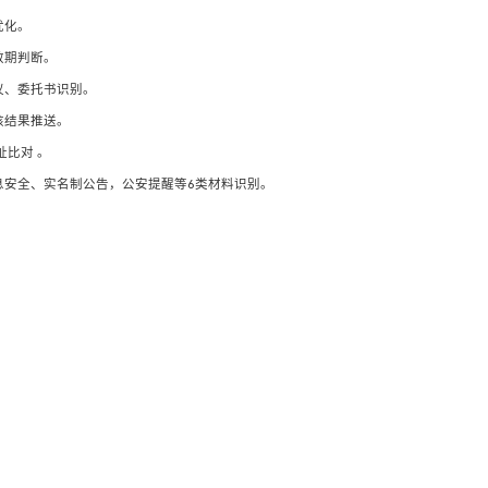
优化。
效期判断。
议、委托书识别。
核结果推送。
址比对 。
息安全、实名制公告，公安提醒等6类材料识别。