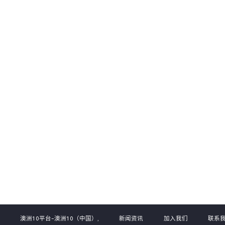
够降低运营成本，减少风险暴露，
客户依靠数据驱动的决策支持，制定
升企业的竞争力和稳健性。
务策略和风险管理方案。
02
03
系
澳洲10平台-澳洲10（中国）,
新闻资讯
加入我们
联系