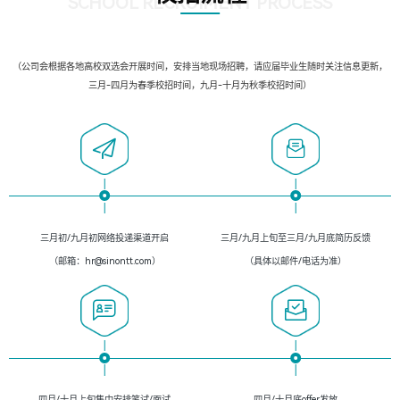
SCHOOL RECRUIMENT PROCESS
（公司会根据各地高校双选会开展时间，安排当地现场招聘，请应届毕业生随时关注信息更新，
三月-四月为春季校招时间，九月-十月为秋季校招时间）
三月初/九月初网络投递渠道开启
三月/九月上旬至三月/九月底简历反馈
（邮箱：hr@sinontt.com）
（具体以邮件/电话为准）
四月/十月上旬集中安排笔试/面试
四月/十月底offer发放