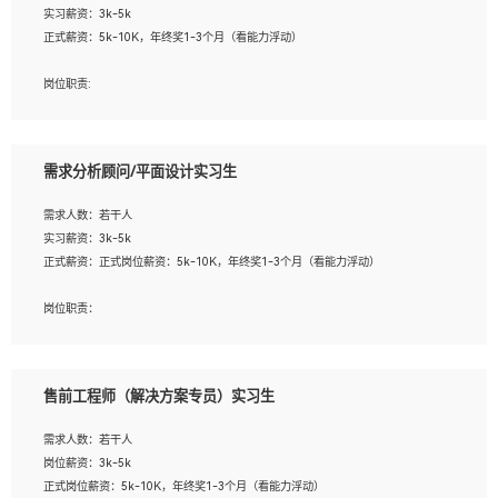
实习薪资：3k-5k
2. 熟悉前端常用框架, 能独立完成设计给予的 UI 效果;
正式薪资：5k-10K，年终奖1-3个月（看能力浮动）
3. 有良好的代码习惯, 低级错误出现频率低;
4. 具备优秀的沟通和协调能力，能承受比较大的工作压力;
岗位职责:
5. 自我驱动力强, 能自主学习新知识新技术, 并具有较强的自学能力;
1. 为企业客户提供软件技术服务。包括安装、升级、配置、调优、故障诊断等工
6. 了解前端设计及后端开发, 可快速和同事对接工作;
作；
7. 了解或熟悉 WebGL 及相关框架优先。
2. 在此基础上，并能为客户提供客户化技术支持方案，提升软件使用效率与价值。
需求分析顾问/平面设计实习生
任职要求:
需求人数：若干人
1. 计算机专业相关背景；
实习薪资：3k-5k
2. 自我学习和动手能力强，对操作系统、数据库有一定基础和兴趣；
正式薪资：正式岗位薪资：5k-10K，年终奖1-3个月（看能力浮动）
3.沟通能力强、有基础客户服务意识。
岗位职责：
1、 沟通客户需求，分析其实施的可行性，辅助项目经理完成展示策划、设计；
2、 把握设计时间节点，控制设计进度，完成展示设计任务；
3、配合平面设计师完成项目最终的整体汇报方案；参与项目例会，项目完工总结报
售前工程师（解决方案专员）实习生
告，设计项目文件管理和资料库维护；
4、 创新设计表现形式，优化流程、提高设计工作效率；
需求人数：若干人
5、 设计内容包括但不限于：展厅/博物馆/展馆的规划与空间设计，人机界面设计，
岗位薪资：3k-5k
标志及吉祥物设计，效果图后期处理等。
正式岗位薪资：5k-10K，年终奖1-3个月（看能力浮动）