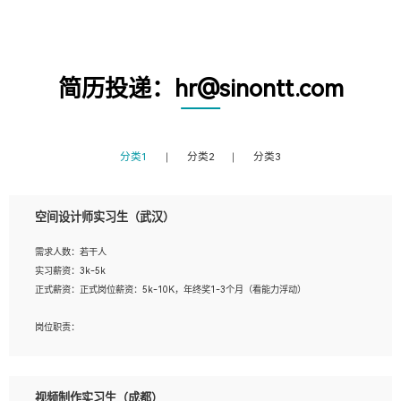
简历投递：hr@sinontt.com
分类1
分类2
分类3
空间设计师实习生（武汉）
需求人数：若干人
实习薪资：3k-5k
正式薪资：正式岗位薪资：5k-10K，年终奖1-3个月（看能力浮动）
岗位职责：
1、 沟通客户需求，分析其实施的可行性，辅助项目经理完成展示策划、设计；
2、 把握设计时间节点，控制设计进度，完成展示设计任务；
3、配合平面设计师完成项目最终的整体汇报方案；参与项目例会，项目完工总结报
视频制作实习生（成都）