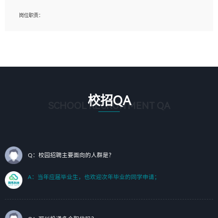
岗位要求：
岗位职责：
1、艺术设计类相关专业；（其中需求分析顾问不限专业）
1、完成主要工作：项目解决方案策划与编写，项目投标方案编写、项目申报方案编
2、热爱展览展示设计工作，熟悉行业动向，设计专业知识和产品专业知识；
写；
3、具有良好的人际沟通、准确判断客户需求并执行的能力、较强的团队合作能力和
2、人才队伍建设：完善SPL人才沉淀，积聚力量，为公司各省项目打单提供全面支
服务意识。
撑。
任职要求：
1. 熟悉 Javascript, CSS, HTML, Vue, Git;
校招QA
2. 熟悉 前端常用框架, 能独立完成设计给予的 UI 效果;
SCHOOL RECRUITMENT QA
3. 有良好的代码习惯, 低级错误出现频率低;
4. 具备优秀的沟通和协调能力，能承受比较大的工作压力;
5. 自我驱动力强, 能自主学习新知识新技术, 并具有较强的自学能力;
6. 了解前端设计及后端开发, 可快速和同事对接工作;
7. 了解或熟悉 WebGL 及相关框架优先。
Q：校园招聘主要面向的人群是？
（岗位人员专职于行业应用解决方案、项目申报方案、投标方案的策划编写）
A：当年应届毕业生，也欢迎次年毕业的同学申请；