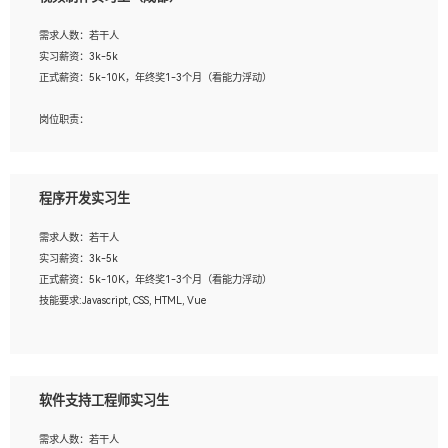
告，设计项目文件管理和资料库维护；
4、 创新设计表现形式，优化流程、提高设计工作效率；
需求人数：若干人
5、 设计内容包括但不限于：展厅/博物馆/展馆的规划与空间设计，人机界面设计，
实习薪资：3k-5k
标志及吉祥物设计，效果图后期处理等。
正式薪资：5k-10K，年终奖1-3个月（看能力浮动）
岗位要求：
岗位职责：
1、艺术设计类相关专业；
1、各类企业宣传片视频的剪辑和片头片尾包装；
2、热爱展览展示设计工作，熟悉行业动向，设计专业知识和产品专业知识；
2、广告片的后期剪辑与整体特效合成；
3、具有良好的人际沟通、准确判断客户需求并执行的能力、较强的团队合作能力和
3、特效及动画制作并了解后期合成软件。
服务意识。
程序开发实习生
岗位要求：
需求人数：若干人
1、热爱影视，责任心强，有强烈的兴趣和后期制作的主观能动性；
实习薪资：3k-5k
2、熟练使用After Effect、Photo Shop、熟练掌握视频剪辑和特效包装软件；
正式薪资：5k-10K，年终奖1-3个月（看能力浮动）
3、能对影片后期进行整体调色控制，具备一定审美感；
技能要求:Javascript, CSS, HTML, Vue
4、在剪辑上会思考，有一定编导思维；
5、踏实， 勤奋，愿意在工作中不断学习，提高自我；
工作职责：
6、能与同事友好相处。
1. 负责公司的前端项目的开发;
2. 负责公司已有项目的维护及迭代;
软件支持工程师实习生
工作要求:
需求人数：若干人
1. 熟悉 Javascript, CSS, HTML, Vue, Git;