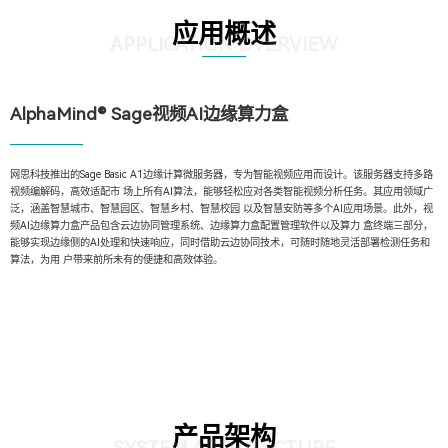
应用概述
APPLICATION OVERVIEW
AlphaMind® Sage视频AI边缘算力盒
网思科技推出的Sage Basic A1边缘计算微服务器，专为智能视频应用而设计。该服务器支持多路
视频编解码，高效适配市 场上所有AI算法，能够轻松应对各类智能视频分析任务。其应用领域广
泛，涵盖智慧城市、智慧园区、智慧乡村、智慧校园 以及智慧安防等多个AI应用场景。此外，视
频AI边缘算力盒产品包含云边协同管理系统、边缘算力盒配置管理软件以及算力 盒终端三部分，
能够实现边缘侧的AI处理和快速响应，同时借助云边协同技术，可随时随地灵活部署检测任务和
算法，为用 户带来前所未有的便捷和高效体验。
产品架构