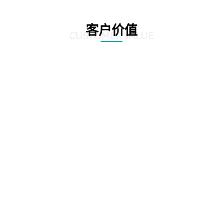
客户价值
CUSTOMER VALUE
01
优化采购流程，提高采购效率：通过应用先进的技术手段，实现了采购流程的
自动化和智能化，企业可以实时获取供应商信息、产品报价、库存情况等数
据，快速做出采购决策，缩短了采购周期，减少了人工干预和错误率。
02
降低采购成本，提升盈利能力：通过精准的数据分析和预测，帮助企业优化库
存管理和采购计划，避免了库存积压和浪费，降低了库存成本。同时，通过与
供应商建立长期稳定的合作关系，实现采购价格的优化，进一步降低了采购成
本，提升了企业的盈利能力。
03
提升采购透明度，加强合规管理：通过建立透明的采购流程和信息共享机制，
提高了采购活动的透明度，减少了腐败和违规行为的发生。同时，解决方案还
提供了合规管理功能，帮助企业规范采购行为，确保采购活动符合相关法律法
规和行业标准，降低了企业的合规风险。