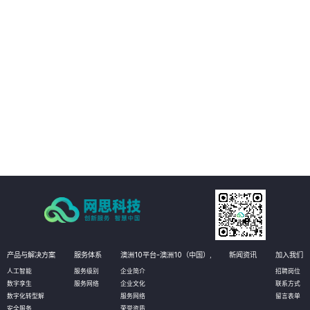
04
增强数据分析能力，助力企业决策：方案具备强大的数据分析能力，可以对采
购数据、供应商数据、市场数据等进行深度挖掘和分析，为企业提供有价值的
决策支持。企业可以通过数据分析了解市场需求、供应商绩效、价格波动等信
息，制定更加精准的采购策略和计划，提高企业的竞争力和市场占有率。
产品与解决方案
服务体系
澳洲10平台-澳洲10（中国）,
新闻资讯
加入我们
人工智能
服务级别
企业简介
招聘岗位
数字孪生
服务网络
企业文化
联系方式
数字化转型解
服务网络
留言表单
安全服务
荣誉资质