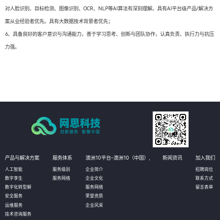
对人脸识别、目标检测、图像识别、OCR、NLP等AI算法有深刻理解。具有AI平台级产品/解决方
案从业经验者优先。具有大数据技术背景者优先；
6、具备良好的客户意识与沟通能力，善于学习思考、创新与团队协作，认真负责、执行力与抗压
力强。
产品与解决方案
服务体系
澳洲10平台-澳洲10（中国）,
新闻资讯
加入我们
人工智能
服务级别
企业简介
招聘岗位
数字孪生
服务网络
企业文化
联系方式
数字化转型解
服务网络
留言表单
安全服务
荣誉资质
运维服务
企业风采
技术咨询服务