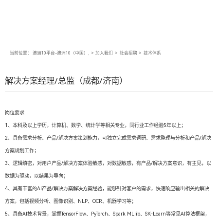
当前位置：
澳洲10平台-澳洲10（中国）,
>
加入我们
>
社会招聘
>
技术体系
解决方案经理/总监（成都/济南）
岗位要求
1、本科及以上学历，计算机、数学、统计学等相关专业，同行业工作经验5年以上；
2、具备需求分析、产品/解决方案策划能力，可独立完成需求调研、需求整理与分析和产品/解决
方案规划工作；
3、逻辑缜密，对用户产品/解决方案体验敏感，对数据敏感，有产品/解决方案意识，有主见，以
数据为驱动，以结果为导向；
4、具有丰富的AI产品/解决方案解决方案经验，能够针对客户的需求，快速响应输出相关的解决
方案，包括视频分析、图像识别、NLP、OCR、机器学习等；
5、具备AI技术背景，掌握TensorFlow、PyTorch、Spark MLlib、SK-Learn等常见AI算法框架，