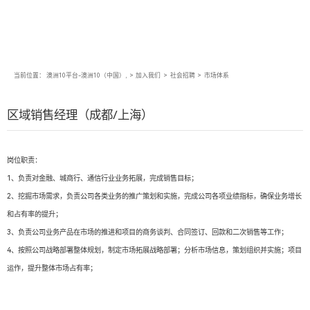
当前位置：
澳洲10平台-澳洲10（中国）,
>
加入我们
>
社会招聘
>
市场体系
区域销售经理（成都/上海）
岗位职责：
1、负责对金融、城商行、通信行业业务拓展，完成销售目标；
2、挖掘市场需求，负责公司各类业务的推广策划和实施，完成公司各项业绩指标，确保业务增长
和占有率的提升；
3、负责公司业务产品在市场的推进和项目的商务谈判、合同签订、回款和二次销售等工作；
4、按照公司战略部署整体规划，制定市场拓展战略部署；分析市场信息，策划组织并实施；项目
运作，提升整体市场占有率；